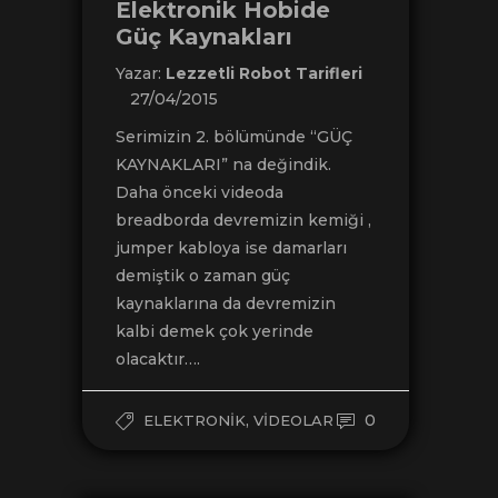
Elektronik Hobide
Güç Kaynakları
Yazar:
Lezzetli Robot Tarifleri
27/04/2015
Serimizin 2. bölümünde “GÜÇ
KAYNAKLARI” na değindik.
Daha önceki videoda
breadborda devremizin kemiği ,
jumper kabloya ise damarları
demiştik o zaman güç
kaynaklarına da devremizin
kalbi demek çok yerinde
olacaktır….
,
0
ELEKTRONIK
VIDEOLAR