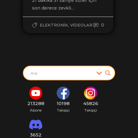
21 dakika 31 saniye sizler için
son derece zevkli…
,
0
ELEKTRONIK
VIDEOLAR
213288
10198
45826
Abone
Takipçi
Takipçi
3652