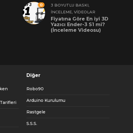
0
,
3 BOYUTLU BASKI
,
İNCELEME
VIDEOLAR
Fiyatına Göre En iyi 3D
Yazıcı Ender-3 S1 mi?
(İnceleme Videosu)
Diğer
tken
Robo90
Arduino Kurulumu
arifleri
Rastgele
S.S.S.