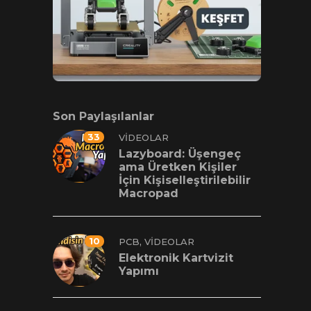
Son Paylaşılanlar
33
VIDEOLAR
Lazyboard: Üşengeç
ama Üretken Kişiler
İçin Kişiselleştirilebilir
Macropad
10
,
PCB
VIDEOLAR
Elektronik Kartvizit
Yapımı