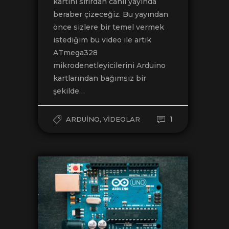
kartını sıfırdan canlı yayında
beraber çizeceğiz. Bu yayından
önce sizlere bir temel vermek
istediğim bu video ile artık
ATmega328
mikrodenetleyicilerini Arduino
kartlarından bağımsız bir
şekilde…
,
1
ARDUINO
VIDEOLAR