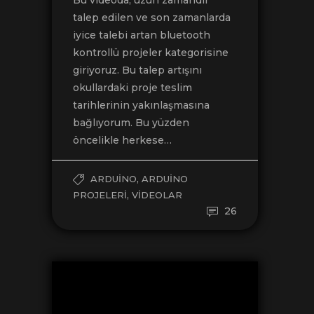
Bu videoda, uzun zamandır
talep edilen ve son zamanlarda
iyice talebi artan bluetooth
kontrollü projeler kategorisine
giriyoruz. Bu talep artışını
okullardaki proje teslim
tarihlerinin yakınlaşmasına
bağlıyorum. Bu yüzden
öncelikle herkese…
,
ARDUINO
ARDUINO
,
PROJELERI
VIDEOLAR
26