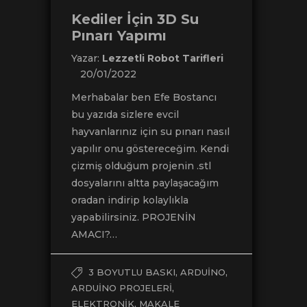
Kediler İçin 3D Su
Pınarı Yapımı
Yazar:
Lezzetli Robot Tarifleri
20/01/2022
Merhabalar ben Efe Bostancı
bu yazıda sizlere evcil
hayvanlarınız için su pınarı nasıl
yapılır onu göstereceğim. Kendi
çizmiş olduğum projenin .stl
dosyalarını altta paylaşacağım
oradan indirip kolaylıkla
yapabilirsiniz. PROJENİN
AMACI?…
,
,
3 BOYUTLU BASKI
ARDUINO
,
ARDUINO PROJELERI
,
ELEKTRONIK
MAKALE