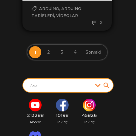
,
ARDUINO
ARDUINO
,
TARIFLERI
VIDEOLAR
2
1
2
3
4
Sonraki
213288
10198
45826
Abone
Takipçi
Takipçi