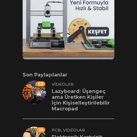
Son Paylaşılanlar
33
VIDEOLAR
Lazyboard: Üşengeç
ama Üretken Kişiler
İçin Kişiselleştirilebilir
Macropad
10
,
PCB
VIDEOLAR