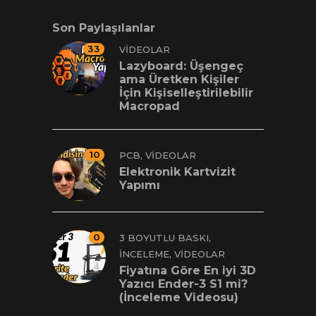
Son Paylaşılanlar
33
VIDEOLAR
Lazyboard: Üşengeç
ama Üretken Kişiler
İçin Kişiselleştirilebilir
Macropad
10
,
PCB
VIDEOLAR
Elektronik Kartvizit
Yapımı
0
,
3 BOYUTLU BASKI
,
İNCELEME
VIDEOLAR
Fiyatına Göre En iyi 3D
Yazıcı Ender-3 S1 mi?
(İnceleme Videosu)