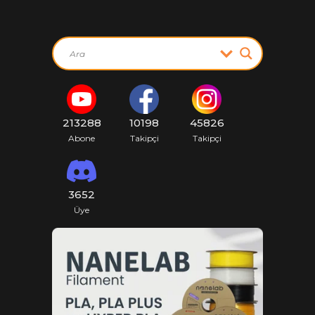
213288
10198
45826
Abone
Takipçi
Takipçi
3652
Üye