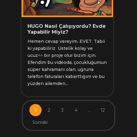
HUGO Nasıl Çalışıyordu? Evde
Yapabilir Miyiz?
Hemen cevap vereyim. EVET. Tabii
ki yapabiliriz Üstelik kolay ve
ucuz^^ bir proje olur bizim için.
Efendim bu videoda, çocukluğumun
süper kahramanı olan, uğruna
telefon faturaları kabarttığım ve bu
yüzden ailemden...
1
2
3
4
…
12
Sonraki