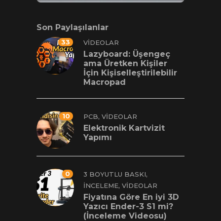
Son Paylaşılanlar
33
VIDEOLAR
Lazyboard: Üşengeç
ama Üretken Kişiler
İçin Kişiselleştirilebilir
Macropad
10
,
PCB
VIDEOLAR
Elektronik Kartvizit
Yapımı
0
,
3 BOYUTLU BASKI
,
İNCELEME
VIDEOLAR
Fiyatına Göre En iyi 3D
Yazıcı Ender-3 S1 mi?
(İnceleme Videosu)