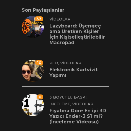
Son Paylaşılanlar
33
VIDEOLAR
Lazyboard: Üşengeç
ama Üretken Kişiler
İçin Kişiselleştirilebilir
Macropad
10
,
PCB
VIDEOLAR
Elektronik Kartvizit
Yapımı
0
,
3 BOYUTLU BASKI
,
İNCELEME
VIDEOLAR
Fiyatına Göre En iyi 3D
Yazıcı Ender-3 S1 mi?
(İnceleme Videosu)