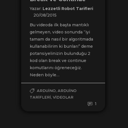
Yazar:
Lezzetli Robot Tarifleri
20/08/2015
Bu videoda ilk başta mantıklı
gelmeyen, video sonunda “iyi
tamam da nasıl bir algoritmada
kullanabilirim ki bunları” deme
potansiyelinizin bulunduğu 2
kod olan break ve continue
komutlarını öğreneceğiz.
Neden böyle…
,
ARDUINO
ARDUINO
,
TARIFLERI
VIDEOLAR
1