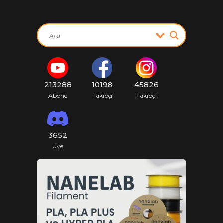
213288
10198
45826
Abone
Takipçi
Takipçi
3652
Üye