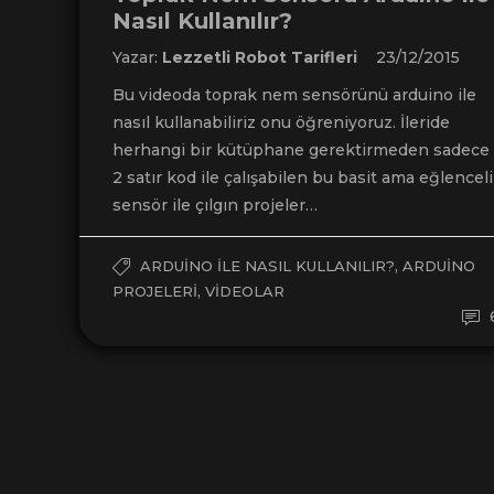
Nasıl Kullanılır?
Yazar:
Lezzetli Robot Tarifleri
23/12/2015
Bu videoda toprak nem sensörünü arduino ile
nasıl kullanabiliriz onu öğreniyoruz. İleride
herhangi bir kütüphane gerektirmeden sadece
2 satır kod ile çalışabilen bu basit ama eğlenceli
sensör ile çılgın projeler…
,
ARDUINO ILE NASIL KULLANILIR?
ARDUINO
,
PROJELERI
VIDEOLAR