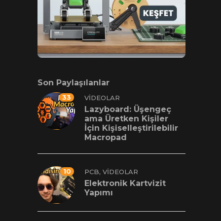
Son Paylaşılanlar
33
VIDEOLAR
Lazyboard: Üşengeç
ama Üretken Kişiler
İçin Kişiselleştirilebilir
Macropad
10
,
PCB
VIDEOLAR
Elektronik Kartvizit
Yapımı