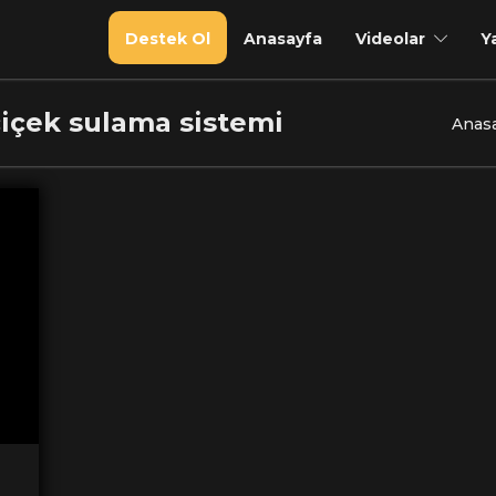
Destek Ol
Anasayfa
Videolar
Y
çiçek sulama sistemi
Anas