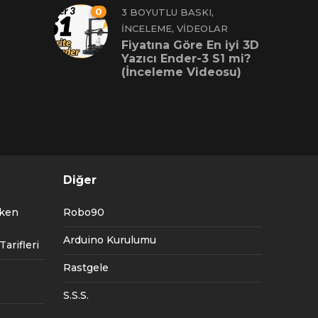
0
,
3 BOYUTLU BASKI
,
İNCELEME
VIDEOLAR
Fiyatına Göre En iyi 3D
Yazıcı Ender-3 S1 mi?
(İnceleme Videosu)
Diğer
tken
Robo90
Arduino Kurulumu
arifleri
Rastgele
S.S.S.