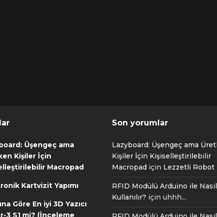
lar
Son yorumlar
board: Üşengeç ama
Lazyboard: Üşengeç ama Üre
en Kişiler İçin
Kişiler İçin Kişiselleştirilebilir
elleştirilebilir Macropad
Macropad
için
Lezzetli Robot T
ronik Kartvizit Yapımı
RFID Modülü Arduino ile Nasıl
Kullanılır?
için
uhhh...
ına Göre En iyi 3D Yazıcı
r-3 S1 mi? (İnceleme
RFID Modülü Arduino ile Nasıl