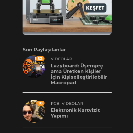
Son Paylaşılanlar
33
VIDEOLAR
Lazyboard: Üşengeç
ama Üretken Kişiler
İçin Kişiselleştirilebilir
Macropad
10
,
PCB
VIDEOLAR
Elektronik Kartvizit
Yapımı