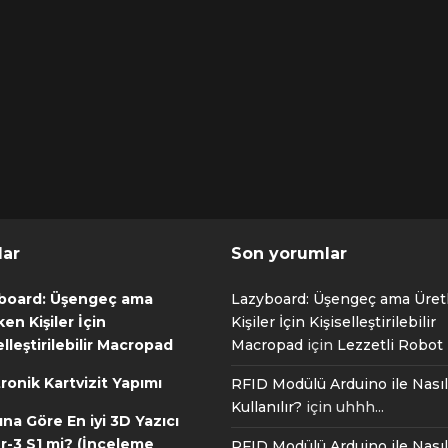
lar
Son yorumlar
board: Üşengeç ama
Lazyboard: Üşengeç ama Üre
en Kişiler İçin
Kişiler İçin Kişiselleştirilebilir
elleştirilebilir Macropad
Macropad
için
Lezzetli Robot T
ronik Kartvizit Yapımı
RFID Modülü Arduino ile Nasıl
Kullanılır?
için
uhhh...
ına Göre En iyi 3D Yazıcı
r-3 S1 mi? (İnceleme
RFID Modülü Arduino ile Nasıl