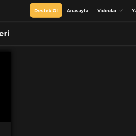
Destek Ol
Anasayfa
Videolar
Y
eri