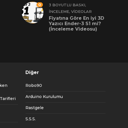
0
,
3 BOYUTLU BASKI
,
İNCELEME
VIDEOLAR
Fiyatına Göre En iyi 3D
Yazıcı Ender-3 S1 mi?
(İnceleme Videosu)
Diğer
tken
Robo90
Arduino Kurulumu
arifleri
Rastgele
S.S.S.