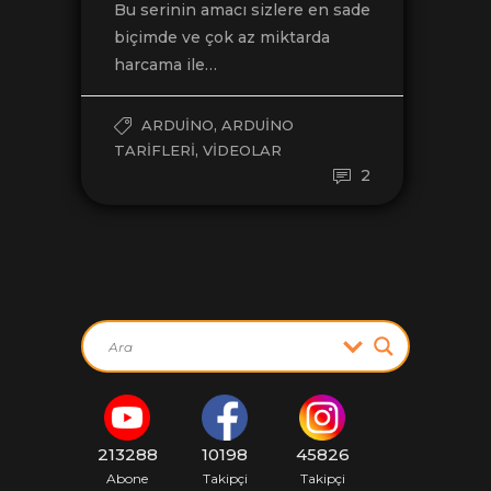
Bu serinin amacı sizlere en sade
biçimde ve çok az miktarda
harcama ile…
,
ARDUINO
ARDUINO
,
TARIFLERI
VIDEOLAR
2
213288
10198
45826
Abone
Takipçi
Takipçi