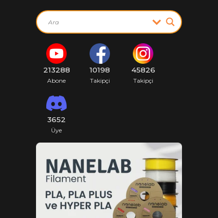
213288
10198
45826
Abone
Takipçi
Takipçi
3652
Üye