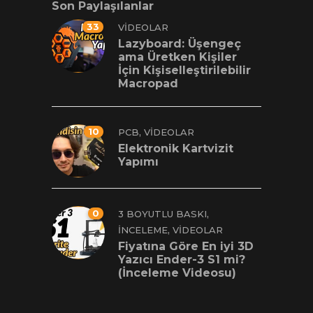
Son Paylaşılanlar
33
VIDEOLAR
Lazyboard: Üşengeç
ama Üretken Kişiler
İçin Kişiselleştirilebilir
Macropad
10
,
PCB
VIDEOLAR
Elektronik Kartvizit
Yapımı
0
,
3 BOYUTLU BASKI
,
İNCELEME
VIDEOLAR
Fiyatına Göre En iyi 3D
Yazıcı Ender-3 S1 mi?
(İnceleme Videosu)