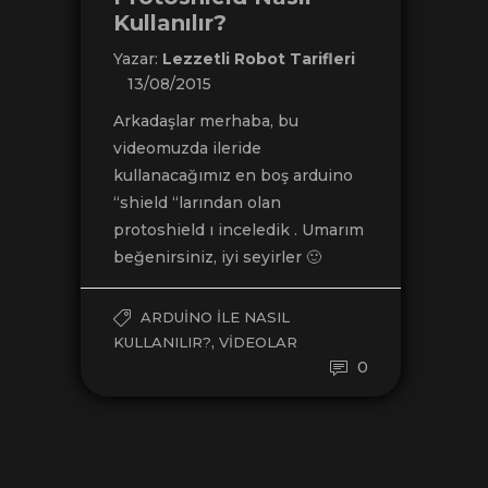
Kullanılır?
Yazar:
Lezzetli Robot Tarifleri
13/08/2015
Arkadaşlar merhaba, bu
videomuzda ileride
kullanacağımız en boş arduino
“shield “larından olan
protoshield ı inceledik . Umarım
beğenirsiniz, iyi seyirler 🙂
ARDUINO ILE NASIL
,
KULLANILIR?
VIDEOLAR
0