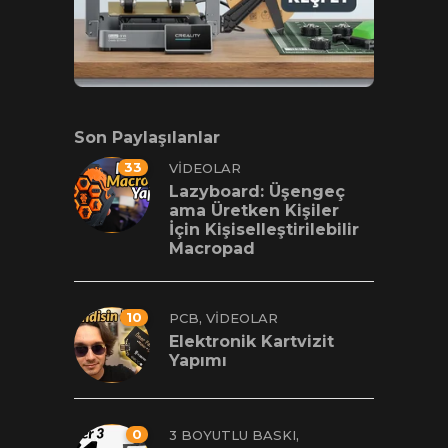
Son Paylaşılanlar
33
VIDEOLAR
Lazyboard: Üşengeç
ama Üretken Kişiler
İçin Kişiselleştirilebilir
Macropad
10
,
PCB
VIDEOLAR
Elektronik Kartvizit
Yapımı
0
,
3 BOYUTLU BASKI