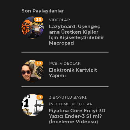
Son Paylaşılanlar
33
VIDEOLAR
Lazyboard: Üşengeç
ama Üretken Kişiler
İçin Kişiselleştirilebilir
Macropad
10
,
PCB
VIDEOLAR
Elektronik Kartvizit
Yapımı
0
,
3 BOYUTLU BASKI
,
İNCELEME
VIDEOLAR
Fiyatına Göre En iyi 3D
Yazıcı Ender-3 S1 mi?
(İnceleme Videosu)