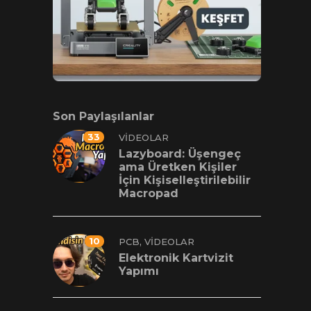
Son Paylaşılanlar
33
VIDEOLAR
Lazyboard: Üşengeç
ama Üretken Kişiler
İçin Kişiselleştirilebilir
Macropad
10
,
PCB
VIDEOLAR
Elektronik Kartvizit
Yapımı