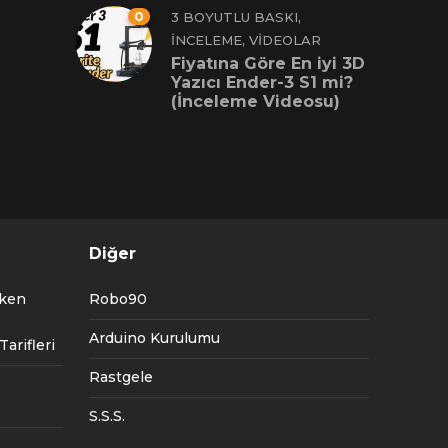
0
,
3 BOYUTLU BASKI
,
İNCELEME
VIDEOLAR
Fiyatına Göre En iyi 3D
Yazıcı Ender-3 S1 mi?
(İnceleme Videosu)
Diğer
tken
Robo90
Arduino Kurulumu
arifleri
Rastgele
S.S.S.