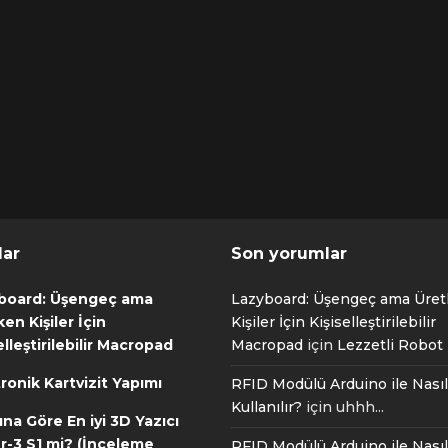
lar
Son yorumlar
board: Üşengeç ama
Lazyboard: Üşengeç ama Üre
en Kişiler İçin
Kişiler İçin Kişiselleştirilebilir
elleştirilebilir Macropad
Macropad
için
Lezzetli Robot T
ronik Kartvizit Yapımı
RFID Modülü Arduino ile Nasıl
Kullanılır?
için
uhhh...
ına Göre En iyi 3D Yazıcı
r-3 S1 mi? (İnceleme
RFID Modülü Arduino ile Nasıl