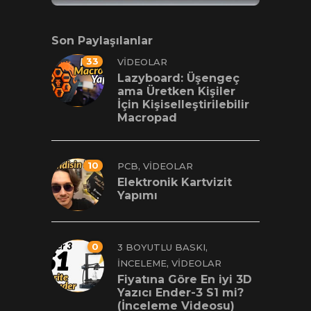
Son Paylaşılanlar
33
VIDEOLAR
Lazyboard: Üşengeç
ama Üretken Kişiler
İçin Kişiselleştirilebilir
Macropad
10
,
PCB
VIDEOLAR
Elektronik Kartvizit
Yapımı
0
,
3 BOYUTLU BASKI
,
İNCELEME
VIDEOLAR
Fiyatına Göre En iyi 3D
Yazıcı Ender-3 S1 mi?
(İnceleme Videosu)