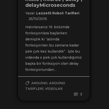
delayMicroseconds
Yazar:
Lezzetli Robot Tarifleri
25/10/2015
Hatırlarsanız 19. bölümde
fonksiyonlara başlarken
demiştik ki “aslında
fonksiyonları bu zamana kadar
pek çok kez kullandık” . İşte bu
videoda o pek çok kullandığımız
başka bir fonksiyon olan delay
fonksiyonundan…
,
ARDUINO
ARDUINO
,
TARIFLERI
VIDEOLAR
3