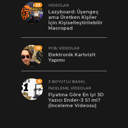
33
VIDEOLAR
Lazyboard: Üşengeç
ama Üretken Kişiler
İçin Kişiselleştirilebilir
Macropad
10
,
PCB
VIDEOLAR
Elektronik Kartvizit
Yapımı
0
,
3 BOYUTLU BASKI
,
İNCELEME
VIDEOLAR
Fiyatına Göre En iyi 3D
Yazıcı Ender-3 S1 mi?
(İnceleme Videosu)