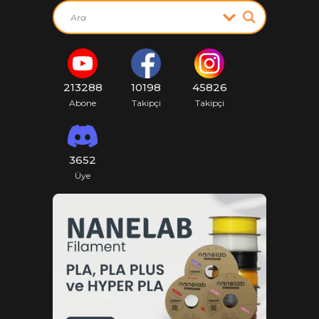
213288
10198
45826
Abone
Takipçi
Takipçi
3652
Üye