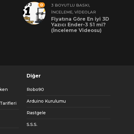
0
,
3 BOYUTLU BASKI
,
İNCELEME
VIDEOLAR
Fiyatına Göre En iyi 3D
Yazıcı Ender-3 S1 mi?
(İnceleme Videosu)
Diğer
tken
Robo90
Arduino Kurulumu
arifleri
Rastgele
S.S.S.