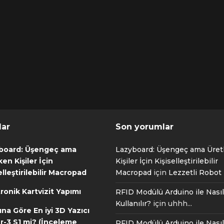
lar
Son yorumlar
board: Üşengeç ama
Lazyboard: Üşengeç ama Üre
en Kişiler İçin
Kişiler İçin Kişiselleştirilebilir
elleştirilebilir Macropad
Macropad
için
Lezzetli Robot T
ronik Kartvizit Yapımı
RFID Modülü Arduino ile Nasıl
Kullanılır?
için
uhhh...
ına Göre En iyi 3D Yazıcı
r-3 S1 mi? (İnceleme
RFID Modülü Arduino ile Nasıl