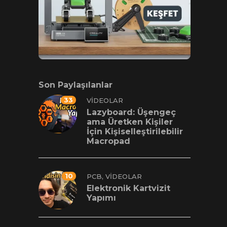
Son Paylaşılanlar
33
VIDEOLAR
Lazyboard: Üşengeç
ama Üretken Kişiler
İçin Kişiselleştirilebilir
Macropad
10
,
PCB
VIDEOLAR
Elektronik Kartvizit
Yapımı