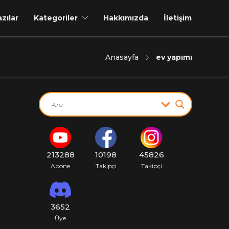
azılar
Kategoriler
Hakkımızda
İletişim
Anasayfa
ev yapımı
213288
10198
45826
Abone
Takipçi
Takipçi
3652
Üye