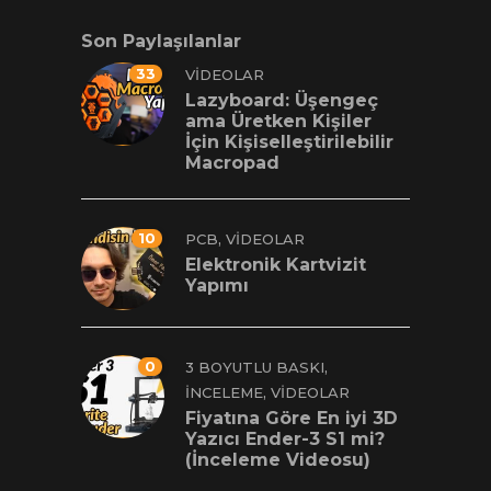
Son Paylaşılanlar
33
VIDEOLAR
Lazyboard: Üşengeç
ama Üretken Kişiler
İçin Kişiselleştirilebilir
Macropad
10
,
PCB
VIDEOLAR
Elektronik Kartvizit
Yapımı
0
,
3 BOYUTLU BASKI
,
İNCELEME
VIDEOLAR
Fiyatına Göre En iyi 3D
Yazıcı Ender-3 S1 mi?
(İnceleme Videosu)