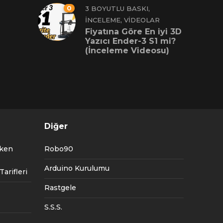
0
,
3 BOYUTLU BASKI
,
İNCELEME
VIDEOLAR
Fiyatına Göre En iyi 3D
Yazıcı Ender-3 S1 mi?
(İnceleme Videosu)
Diğer
tken
Robo90
Arduino Kurulumu
arifleri
Rastgele
S.S.S.