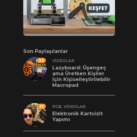
Son Paylaşılanlar
33
VIDEOLAR
Lazyboard: Üşengeç
ama Üretken Kişiler
İçin Kişiselleştirilebilir
Macropad
10
,
PCB
VIDEOLAR
Elektronik Kartvizit
Yapımı