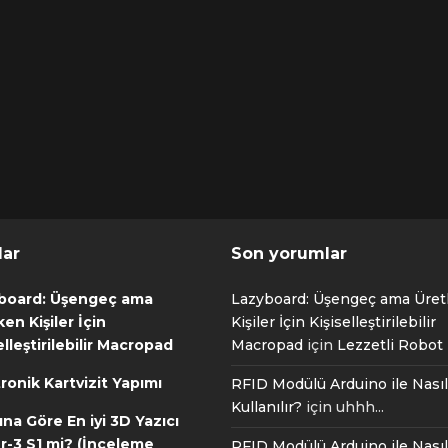
lar
Son yorumlar
board: Üşengeç ama
Lazyboard: Üşengeç ama Üre
en Kişiler İçin
Kişiler İçin Kişiselleştirilebilir
elleştirilebilir Macropad
Macropad
için
Lezzetli Robot T
ronik Kartvizit Yapımı
RFID Modülü Arduino ile Nasıl
Kullanılır?
için
uhhh...
ına Göre En iyi 3D Yazıcı
r-3 S1 mi? (İnceleme
RFID Modülü Arduino ile Nasıl