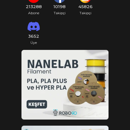
213288
10198
45826
Abone
Takipçi
Takipçi
3652
Üye