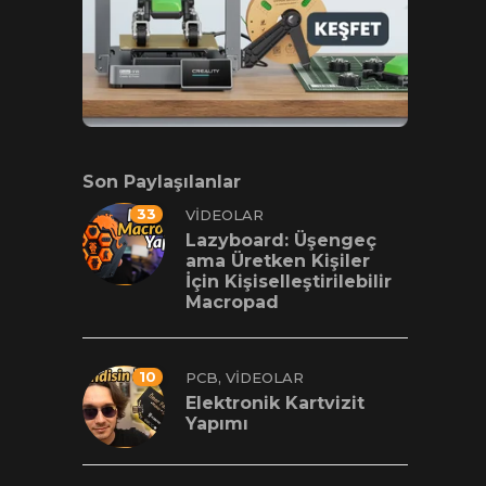
Son Paylaşılanlar
33
VIDEOLAR
Lazyboard: Üşengeç
ama Üretken Kişiler
İçin Kişiselleştirilebilir
Macropad
10
,
PCB
VIDEOLAR
Elektronik Kartvizit
Yapımı