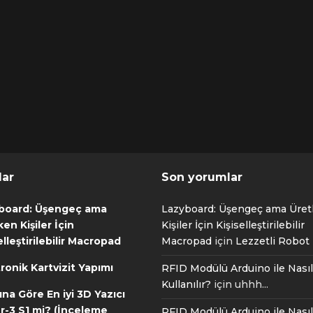
lar
Son yorumlar
board: Üşengeç ama
Lazyboard: Üşengeç ama Üre
en Kişiler İçin
Kişiler İçin Kişiselleştirilebilir
elleştirilebilir Macropad
Macropad
için
Lezzetli Robot T
ronik Kartvizit Yapımı
RFID Modülü Arduino ile Nasıl
Kullanılır?
için
uhhh...
ına Göre En iyi 3D Yazıcı
r-3 S1 mi? (İnceleme
RFID Modülü Arduino ile Nasıl