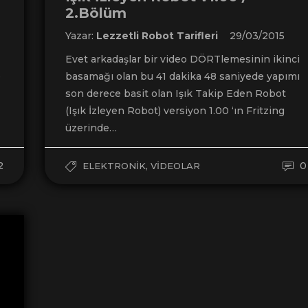
2.Bölüm
Yazar:
Lezzetli Robot Tarifleri
29/03/2015
Evet arkadaşlar bir video DÖRTlemesinin ikinci
e
basamağı olan bu 41 dakika 48 saniyede yapımı
son derece basit olan Işık Takip Eden Robot
(Işık İzleyen Robot) versiyon 1.00 ‘ın Fritzing
üzerinde…
2
,
0
ELEKTRONIK
VIDEOLAR