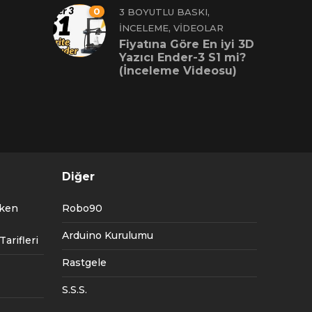
0
,
3 BOYUTLU BASKI
,
İNCELEME
VIDEOLAR
Fiyatına Göre En iyi 3D
Yazıcı Ender-3 S1 mi?
(İnceleme Videosu)
Diğer
tken
Robo90
Arduino Kurulumu
arifleri
Rastgele
S.S.S.