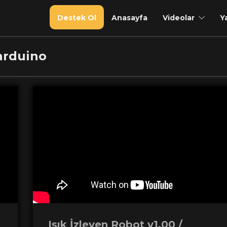
Destek Ol
Anasayfa
Videolar
Y
 arduino
Işık İzleyen Robot v1.00 /