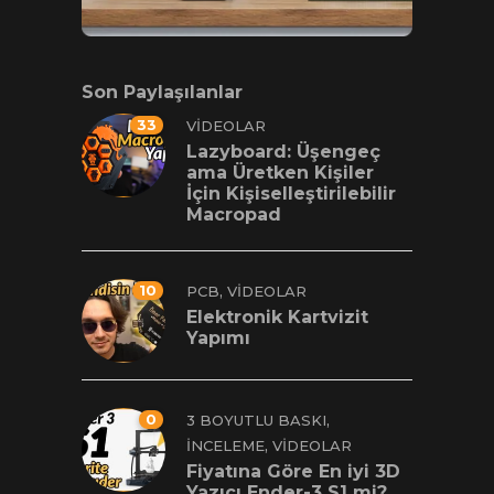
Son Paylaşılanlar
33
VIDEOLAR
Lazyboard: Üşengeç
ama Üretken Kişiler
İçin Kişiselleştirilebilir
Macropad
10
,
PCB
VIDEOLAR
Elektronik Kartvizit
Yapımı
0
,
3 BOYUTLU BASKI
,
İNCELEME
VIDEOLAR
Fiyatına Göre En iyi 3D
Yazıcı Ender-3 S1 mi?