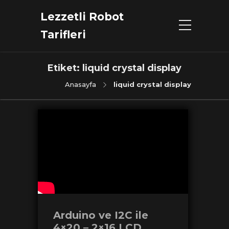
Lezzetli Robot
Tarifleri
Etiket:
liquid crystal display
Anasayfa
liquid crystal display
Arduino ve I2C ile
4×20 – 2×16 LCD