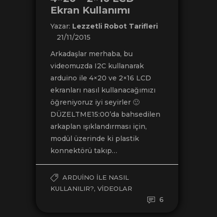
Ekran Kullanımı
Yazar:
Lezzetli Robot Tarifleri
21/11/2015
Arkadaşlar merhaba, bu
videomuzda I2C kullanarak
arduino ile 4×20 ve 2×16 LCD
ekranları nasıl kullanacağımızı
öğreniyoruz iyi seyirler 🙂
DÜZELTME15:00’da bahsedilen
arkaplan ışıklandırması için,
modül üzerinde ki plastik
konnektörü takıp…
ARDUINO ILE NASIL
,
KULLANILIR?
VIDEOLAR
6