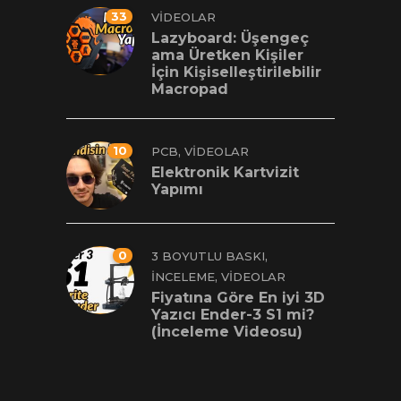
33
VIDEOLAR
Lazyboard: Üşengeç
ama Üretken Kişiler
İçin Kişiselleştirilebilir
Macropad
10
,
PCB
VIDEOLAR
Elektronik Kartvizit
Yapımı
0
,
3 BOYUTLU BASKI
,
İNCELEME
VIDEOLAR
Fiyatına Göre En iyi 3D
Yazıcı Ender-3 S1 mi?
(İnceleme Videosu)