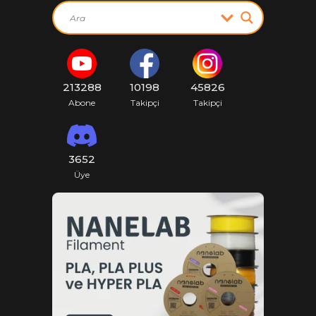
213288
10198
45826
Abone
Takipçi
Takipçi
3652
Üye