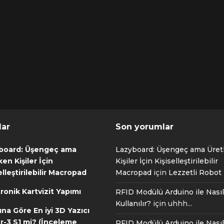
lar
Son yorumlar
board: Üşengeç ama
Lazyboard: Üşengeç ama Üre
en Kişiler İçin
Kişiler İçin Kişiselleştirilebilir
elleştirilebilir Macropad
Macropad
için
Lezzetli Robot T
ronik Kartvizit Yapımı
RFID Modülü Arduino ile Nasıl
Kullanılır?
için
uhhh...
ına Göre En iyi 3D Yazıcı
r-3 S1 mi? (İnceleme
RFID Modülü Arduino ile Nasıl