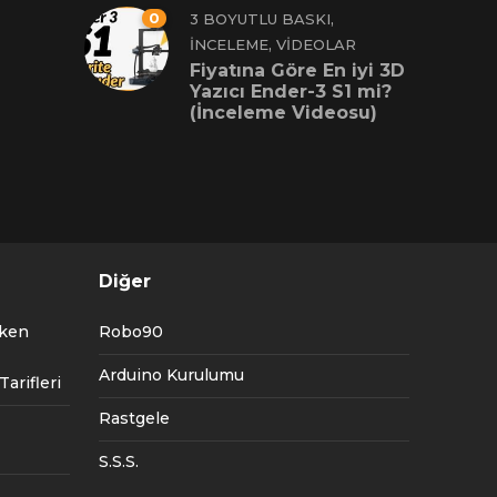
0
,
3 BOYUTLU BASKI
,
İNCELEME
VIDEOLAR
Fiyatına Göre En iyi 3D
Yazıcı Ender-3 S1 mi?
(İnceleme Videosu)
Diğer
tken
Robo90
Arduino Kurulumu
arifleri
Rastgele
S.S.S.