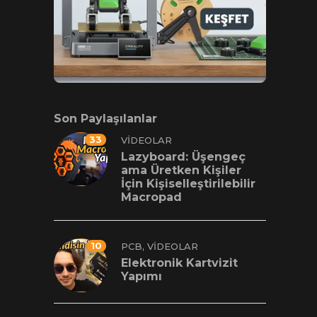
Son Paylaşılanlar
33
VIDEOLAR
Lazyboard: Üşengeç
ama Üretken Kişiler
İçin Kişiselleştirilebilir
Macropad
10
,
PCB
VIDEOLAR
Elektronik Kartvizit
Yapımı