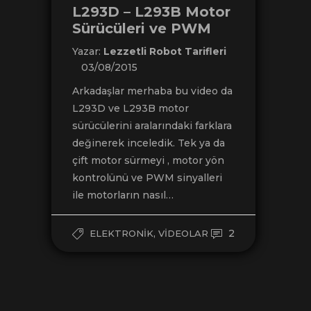
L293D – L293B Motor
Sürücüleri ve PWM
Yazar:
Lezzetli Robot Tarifleri
03/08/2015
Arkadaşlar merhaba bu video da
L293D ve L293B motor
sürücülerini aralarındaki farklara
değinerek inceledik. Tek ya da
çift motor sürmeyi , motor yön
kontrolünü ve PWM sinyalleri
ile motorların nasıl…
,
2
ELEKTRONIK
VIDEOLAR