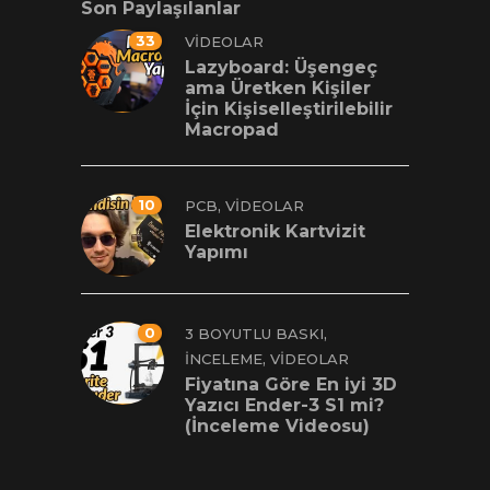
Son Paylaşılanlar
33
VIDEOLAR
Lazyboard: Üşengeç
ama Üretken Kişiler
İçin Kişiselleştirilebilir
Macropad
10
,
PCB
VIDEOLAR
Elektronik Kartvizit
Yapımı
0
,
3 BOYUTLU BASKI
,
İNCELEME
VIDEOLAR
Fiyatına Göre En iyi 3D
Yazıcı Ender-3 S1 mi?
(İnceleme Videosu)