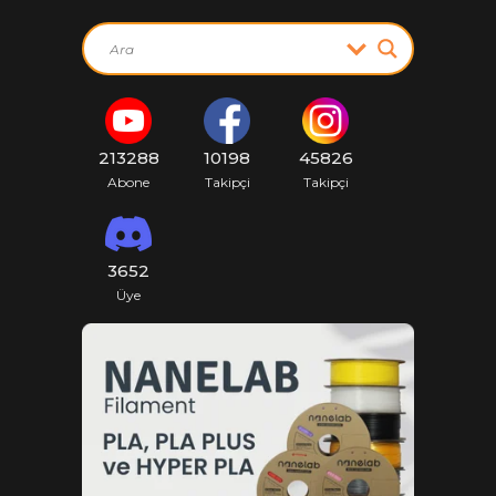
213288
10198
45826
Abone
Takipçi
Takipçi
3652
Üye