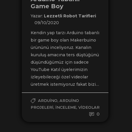
Game Boy
Yazar:
Lezzetli Robot Tarifleri
09/10/2020
Kendin yap tarzı Arduino tabanlı
bir game boy olan Makerbuino
ürününü inceliyoruz. Kanalın
kuruluş amacına ters düştüğünü
düşündüğümüz için sadece
YouTube Katıl üyelerimizin
izleyebileceği özel videolar
üretmek istemiyoruz fakat bizi…
,
ARDUINO
ARDUINO
,
,
PROJELERI
İNCELEME
VIDEOLAR
0