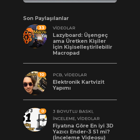
Son Paylaşılanlar
33
VIDEOLAR
Lazyboard: Üşengeç
ama Üretken Kişiler
İçin Kişiselleştirilebilir
Macropad
10
,
PCB
VIDEOLAR
Elektronik Kartvizit
Yapımı
0
,
3 BOYUTLU BASKI
,
İNCELEME
VIDEOLAR
Fiyatına Göre En iyi 3D
Yazıcı Ender-3 S1 mi?
(İnceleme Videosu)