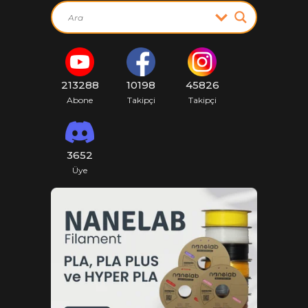
213288
10198
45826
Abone
Takipçi
Takipçi
3652
Üye