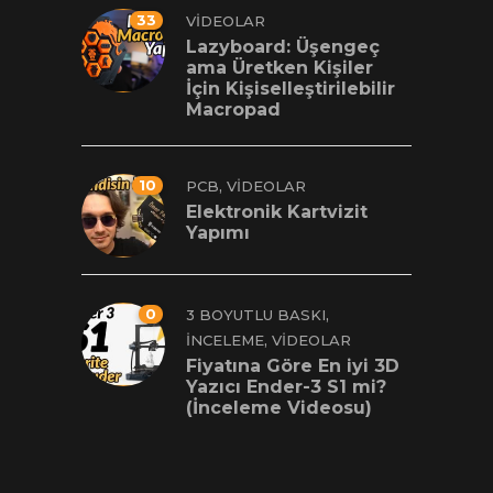
33
VIDEOLAR
Lazyboard: Üşengeç
ama Üretken Kişiler
İçin Kişiselleştirilebilir
Macropad
10
,
PCB
VIDEOLAR
Elektronik Kartvizit
Yapımı
0
,
3 BOYUTLU BASKI
,
İNCELEME
VIDEOLAR
Fiyatına Göre En iyi 3D
Yazıcı Ender-3 S1 mi?
(İnceleme Videosu)