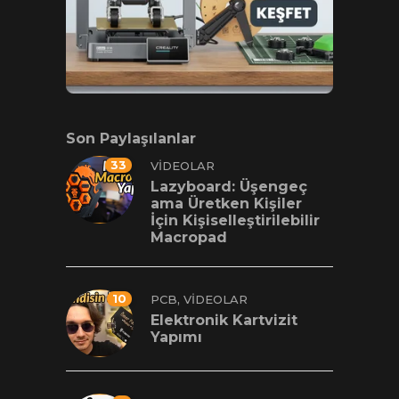
Son Paylaşılanlar
33
VIDEOLAR
Lazyboard: Üşengeç
ama Üretken Kişiler
İçin Kişiselleştirilebilir
Macropad
10
,
PCB
VIDEOLAR
Elektronik Kartvizit
Yapımı