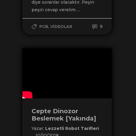
diye soranlar olacaktır. Peşin
peşin cevap verelim….
,
9
PCB
VIDEOLAR
Cepte Dinozor
Beslemek [Yakında]
Yazar:
Lezzetli Robot Tarifleri
10/10/2018