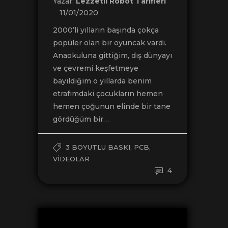
Yazar:
Lezzetli Robot Tarifleri
11/01/2020
2000’li yılların başında çokça
popüler olan bir oyuncak vardı.
Anaokuluna gittiğim, dış dünyayı
ve çevremi keşfetmeye
bayıldığım o yıllarda benim
etrafımdaki çocukların hemen
hemen çoğunun elinde bir tane
gördüğüm bir…
,
,
3 BOYUTLU BASKI
PCB
VIDEOLAR
4