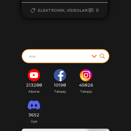
,
0
ELEKTRONIK
VIDEOLAR
213288
10198
45826
Abone
Takipçi
Takipçi
3652
Üye