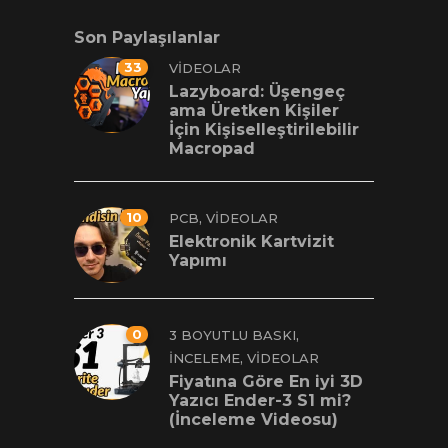
Son Paylaşılanlar
33
VIDEOLAR
Lazyboard: Üşengeç
ama Üretken Kişiler
İçin Kişiselleştirilebilir
Macropad
10
,
PCB
VIDEOLAR
Elektronik Kartvizit
Yapımı
0
,
3 BOYUTLU BASKI
,
İNCELEME
VIDEOLAR
Fiyatına Göre En iyi 3D
Yazıcı Ender-3 S1 mi?
(İnceleme Videosu)