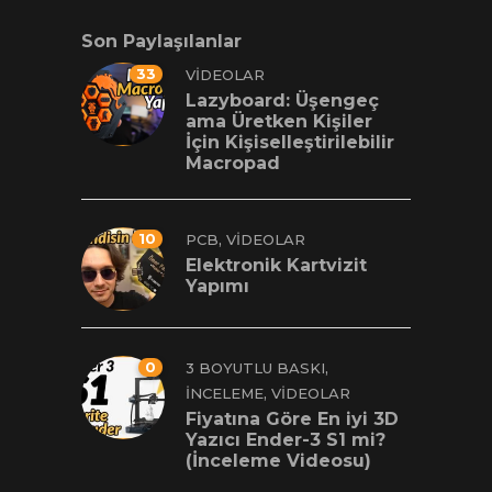
Son Paylaşılanlar
33
VIDEOLAR
Lazyboard: Üşengeç
ama Üretken Kişiler
İçin Kişiselleştirilebilir
Macropad
10
,
PCB
VIDEOLAR
Elektronik Kartvizit
Yapımı
0
,
3 BOYUTLU BASKI
,
İNCELEME
VIDEOLAR
Fiyatına Göre En iyi 3D
Yazıcı Ender-3 S1 mi?
(İnceleme Videosu)