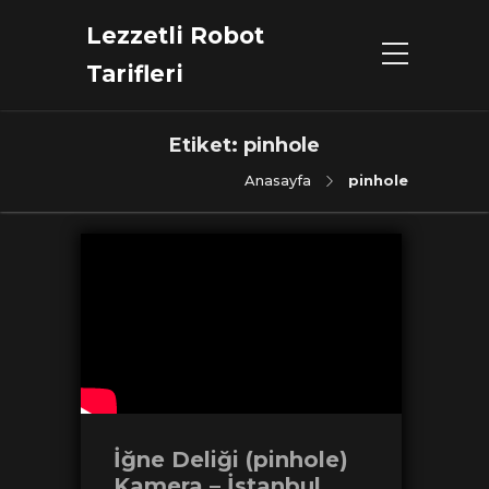
Lezzetli Robot
Tarifleri
Etiket:
pinhole
Anasayfa
pinhole
İğne Deliği (pinhole)
Kamera – İstanbul