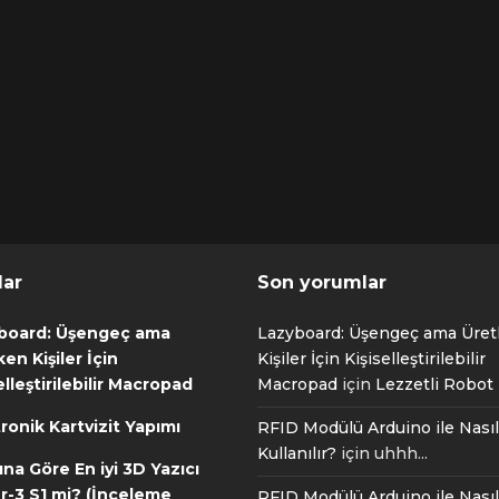
lar
Son yorumlar
board: Üşengeç ama
Lazyboard: Üşengeç ama Üre
en Kişiler İçin
Kişiler İçin Kişiselleştirilebilir
elleştirilebilir Macropad
Macropad
için
Lezzetli Robot T
ronik Kartvizit Yapımı
RFID Modülü Arduino ile Nasıl
Kullanılır?
için
uhhh...
ına Göre En iyi 3D Yazıcı
r-3 S1 mi? (İnceleme
RFID Modülü Arduino ile Nasıl