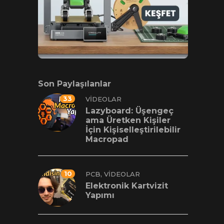
Son Paylaşılanlar
33
VIDEOLAR
Lazyboard: Üşengeç
ama Üretken Kişiler
İçin Kişiselleştirilebilir
Macropad
10
,
PCB
VIDEOLAR
Elektronik Kartvizit
Yapımı