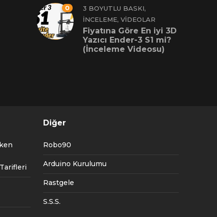
0
,
3 BOYUTLU BASKI
,
İNCELEME
VIDEOLAR
Fiyatına Göre En iyi 3D
Yazıcı Ender-3 S1 mi?
(İnceleme Videosu)
Diğer
tken
Robo90
Arduino Kurulumu
arifleri
Rastgele
S.S.S.