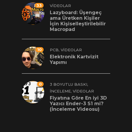
33
VIDEOLAR
Lazyboard: Üşengeç
ama Üretken Kişiler
İçin Kişiselleştirilebilir
Macropad
10
,
PCB
VIDEOLAR
Elektronik Kartvizit
Yapımı
0
,
3 BOYUTLU BASKI
,
İNCELEME
VIDEOLAR
Fiyatına Göre En iyi 3D
Yazıcı Ender-3 S1 mi?
(İnceleme Videosu)