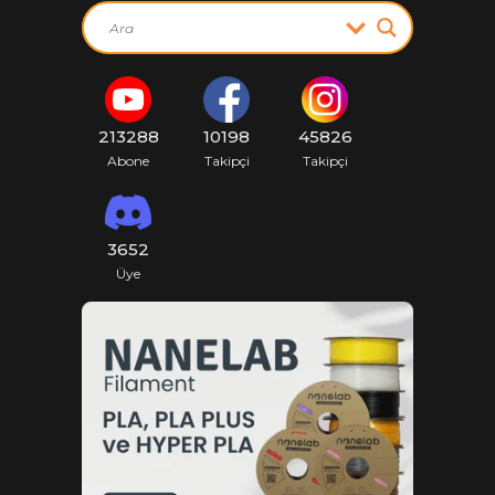
213288
10198
45826
Abone
Takipçi
Takipçi
3652
Üye