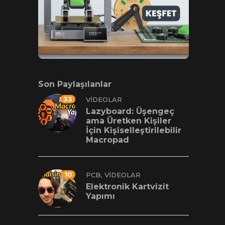
Son Paylaşılanlar
33
VIDEOLAR
Lazyboard: Üşengeç
ama Üretken Kişiler
İçin Kişiselleştirilebilir
Macropad
10
,
PCB
VIDEOLAR
Elektronik Kartvizit
Yapımı