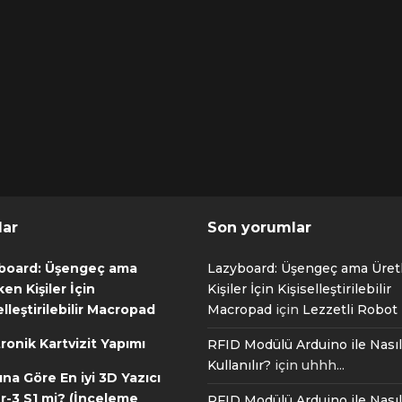
lar
Son yorumlar
board: Üşengeç ama
Lazyboard: Üşengeç ama Üre
en Kişiler İçin
Kişiler İçin Kişiselleştirilebilir
elleştirilebilir Macropad
Macropad
için
Lezzetli Robot T
ronik Kartvizit Yapımı
RFID Modülü Arduino ile Nasıl
Kullanılır?
için
uhhh...
ına Göre En iyi 3D Yazıcı
r-3 S1 mi? (İnceleme
RFID Modülü Arduino ile Nasıl