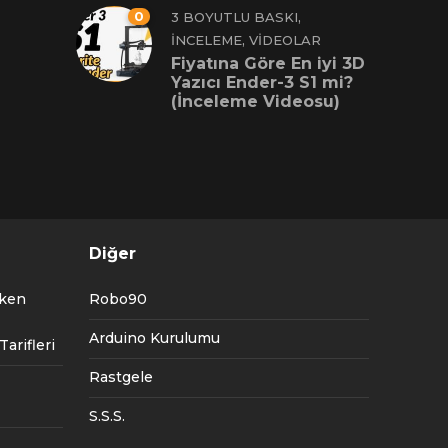
0
,
3 BOYUTLU BASKI
,
İNCELEME
VIDEOLAR
Fiyatına Göre En iyi 3D
Yazıcı Ender-3 S1 mi?
(İnceleme Videosu)
Diğer
tken
Robo90
Arduino Kurulumu
arifleri
Rastgele
S.S.S.