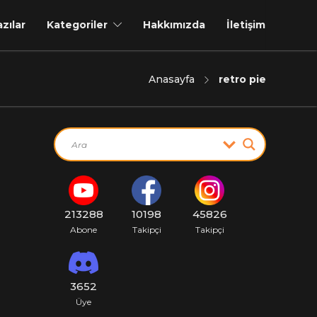
azılar
Kategoriler
Hakkımızda
İletişim
Anasayfa
retro pie
213288
10198
45826
Abone
Takipçi
Takipçi
3652
Üye