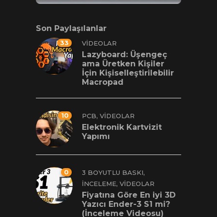
Son Paylaşılanlar
33
VIDEOLAR
Lazyboard: Üşengeç
ama Üretken Kişiler
İçin Kişiselleştirilebilir
Macropad
10
,
PCB
VIDEOLAR
Elektronik Kartvizit
Yapımı
0
,
3 BOYUTLU BASKI
,
İNCELEME
VIDEOLAR
Fiyatına Göre En iyi 3D
Yazıcı Ender-3 S1 mi?
(İnceleme Videosu)