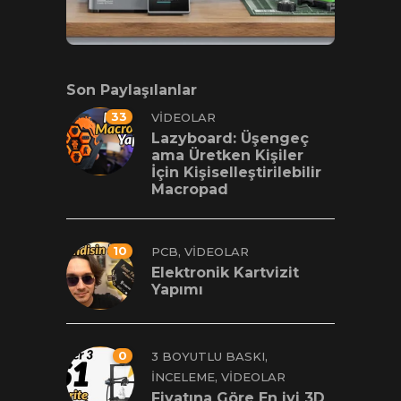
Son Paylaşılanlar
33
VIDEOLAR
Lazyboard: Üşengeç
ama Üretken Kişiler
İçin Kişiselleştirilebilir
Macropad
10
,
PCB
VIDEOLAR
Elektronik Kartvizit
Yapımı
0
,
3 BOYUTLU BASKI
,
İNCELEME
VIDEOLAR
Fiyatına Göre En iyi 3D