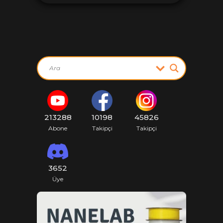
213288
10198
45826
Abone
Takipçi
Takipçi
3652
Üye