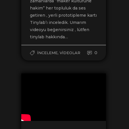
zamanlarda “maker kültürüne
hakim” her topluluk da ses
getiren , yerli prototipleme kartı
Tinylab’ı inceledik. Umarım
videoyu beğenirsiniz , lütfen
tinylab hakkında…
,
0
İNCELEME
VIDEOLAR