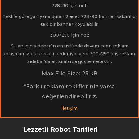
728×90 için not:
Teklife göre yan yana duran 2 adet 728×90 banner kaldırılıp,
tek bir banner koyulabilir.
300×250 için not:
Şu an için sidebar’ın en üstünde devam eden reklam
anlaşmamız bulunması nedeniyle yeni 300×250 afiş reklamı
sidebar’da alt sıralarda gösterilecektir.
Max File Size: 25 kB
*Farklı reklam teklifleriniz varsa
değerlendirebiliriz.
İletişim
Lezzetli Robot Tarifleri