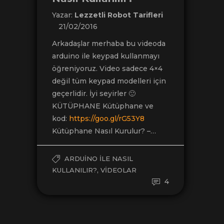
Yazar:
Lezzetli Robot Tarifleri
21/02/2016
Arkadaşlar merhaba bu videoda
arduino ile keypad kullanmayı
öğreniyoruz. Video sadece 4×4
değil tüm keypad modelleri için
geçerlidir. İyi seyirler 🙂
KÜTÜPHANE Kütüphane ve
kod:
https://goo.gl/rG53Y8
Kütüphane Nasıl Kurulur? –…
ARDUINO ILE NASIL
,
KULLANILIR?
VIDEOLAR
4