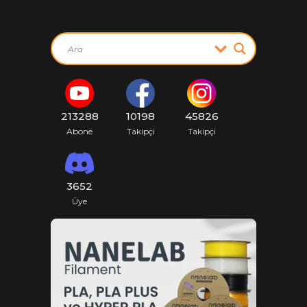
213288
10198
45826
Abone
Takipçi
Takipçi
3652
Üye