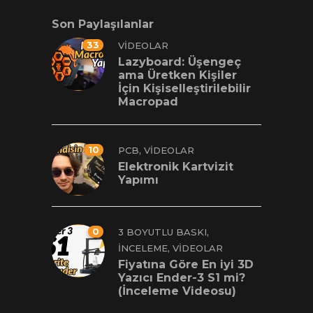
Son Paylaşılanlar
33
VIDEOLAR
Lazyboard: Üşengeç
ama Üretken Kişiler
İçin Kişiselleştirilebilir
Macropad
10
,
PCB
VIDEOLAR
Elektronik Kartvizit
Yapımı
0
,
3 BOYUTLU BASKI
,
İNCELEME
VIDEOLAR
Fiyatına Göre En iyi 3D
Yazıcı Ender-3 S1 mi?
(İnceleme Videosu)