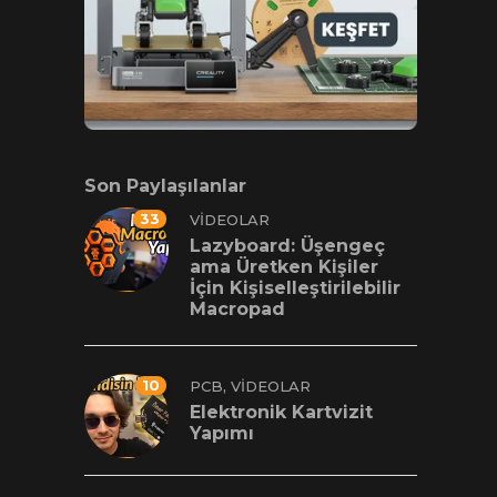
Son Paylaşılanlar
33
VIDEOLAR
Lazyboard: Üşengeç
ama Üretken Kişiler
İçin Kişiselleştirilebilir
Macropad
10
,
PCB
VIDEOLAR
Elektronik Kartvizit
Yapımı