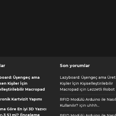
lar
Son yorumlar
board: Üşengeç ama
Lazyboard: Üşengeç ama Üre
en Kişiler İçin
Kişiler İçin Kişiselleştirilebilir
elleştirilebilir Macropad
Macropad
için
Lezzetli Robot T
ronik Kartvizit Yapımı
RFID Modülü Arduino ile Nasıl
Kullanılır?
için
uhhh...
ına Göre En iyi 3D Yazıcı
r-3 S1 mi? (İnceleme
RFID Modülü Arduino ile Nasıl