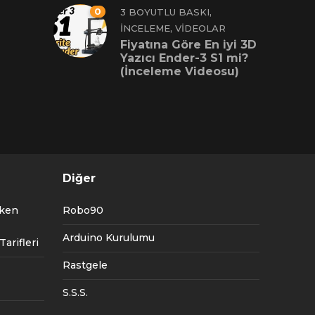
0
,
3 BOYUTLU BASKI
,
İNCELEME
VIDEOLAR
Fiyatına Göre En iyi 3D
Yazıcı Ender-3 S1 mi?
(İnceleme Videosu)
Diğer
tken
Robo90
Arduino Kurulumu
arifleri
Rastgele
S.S.S.