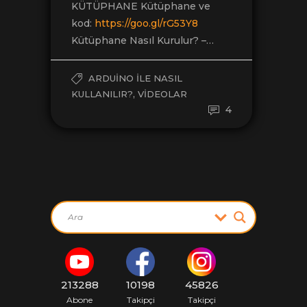
KÜTÜPHANE Kütüphane ve
kod:
https://goo.gl/rG53Y8
Kütüphane Nasıl Kurulur? –…
ARDUINO ILE NASIL
,
KULLANILIR?
VIDEOLAR
4
213288
10198
45826
Abone
Takipçi
Takipçi