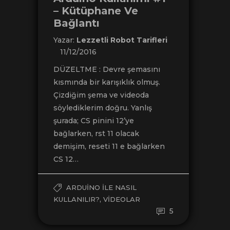
– Kütüphane Ve
Bağlantı
Yazar:
Lezzetli Robot Tarifleri
11/12/2016
DÜZELTME : Devre şemasını
kısmında bir karışıklık olmuş.
Çizdiğim şema ve videoda
söylediklerim doğru. Yanlış
şurada; CS pinini 12’ye
bağlarken, rst 11 olacak
demişim, reseti 11 e bağlarken
CS 12…
ARDUINO ILE NASIL
,
KULLANILIR?
VIDEOLAR
5