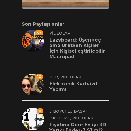
Son Paylaşılanlar
33
VIDEOLAR
Lazyboard: Üşengeç
ama Üretken Kişiler
İçin Kişiselleştirilebilir
Macropad
10
,
PCB
VIDEOLAR
Elektronik Kartvizit
Yapımı
0
,
3 BOYUTLU BASKI
,
İNCELEME
VIDEOLAR
Fiyatına Göre En iyi 3D
Yazıcı Ender-3 S1 mi?