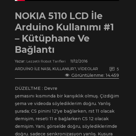
NOKIA 5110 LCD İle
Arduino Kullanımı #1
– Kütüphane Ve
Bağlantı
Yazar:
Lezzetli Robot Tarifleri
11/12/2016
ARDUINO ILE NASIL KULLANILIR?
,
VIDEOLAR
5
Görüntülenme:
14.459
DÜZELTME : Devre
şemasını kısmında bir karışıklık olmuş. Çizdiğim
şema ve videoda söylediklerim doğru. Yanlış
şurada; CS pinini 12’ye bağlarken, rst 11 olacak
demişim, reseti 11 e bağlarken CS 12 olacak
demişim. Yani, görselde doğru, söylediklerimde
doğru. sadece senkronizasyon yanlış. Kusura