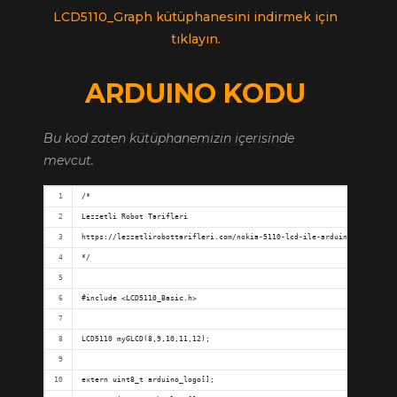
LCD5110_Graph kütüphanesini indirmek için
tıklayın.
ARDUINO KODU
Bu kod zaten kütüphanemizin içerisinde
mevcut.
/*
Lezzetli Robot Tarifleri 
https://lezzetlirobottarifleri.com/nokia-5110-lcd-ile-arduino-kullanimi
*/
#include <LCD5110_Basic.h>
LCD5110 myGLCD(8,9,10,11,12);
extern uint8_t arduino_logo[];