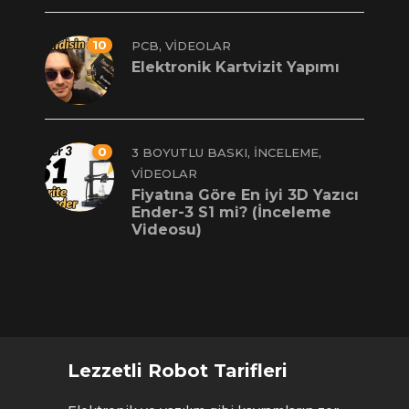
10
,
PCB
VIDEOLAR
Elektronik Kartvizit Yapımı
0
,
,
3 BOYUTLU BASKI
İNCELEME
VIDEOLAR
Fiyatına Göre En iyi 3D Yazıcı
Ender-3 S1 mi? (İnceleme
Videosu)
Lezzetli Robot Tarifleri