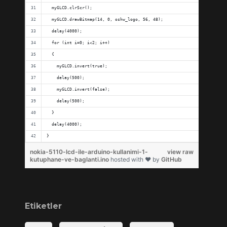
  myGLCD.clrScr();
  myGLCD.drawBitmap(14, 0, oshw_logo, 56, 48);
  delay(4000);
  for (int i=0; i<2; i++)
  {
    myGLCD.invert(true);
    delay(500);
    myGLCD.invert(false);
    delay(500);
  }
  delay(4000);
}
nokia-5110-lcd-ile-arduino-kullanimi-1-
view raw
kutuphane-ve-baglanti.ino
hosted with ❤ by
GitHub
Etiketler