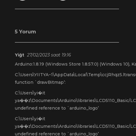
5 Yorum
Yiğt
27/02/2023 saat 19:16
Arduino:1.8.19 (Windows Store 1.8.57.0) (Windows 10), K
C:\Users\YIITYA~1\AppData\Local\Temp\ccjRhqz5.ltrans0.
function `drawBitmap’:
C:\Users\yi�it
ya��z\Documents\Arduino\libraries\LCD5110_Basic/LC
undefined reference to `arduino_logo’
C:\Users\yi�it
ya��z\Documents\Arduino\libraries\LCD5110_Basic/LC
undefined reference to `arduino_logo’