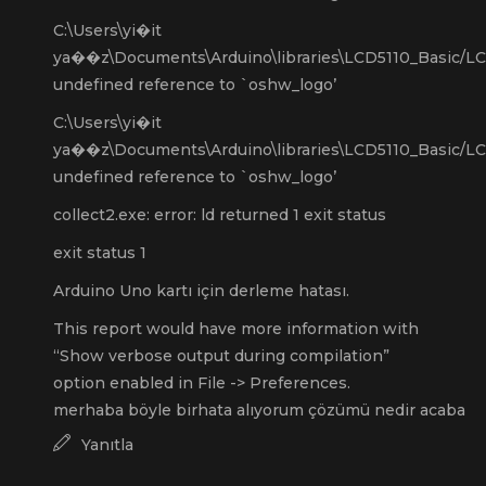
C:\Users\yi�it
ya��z\Documents\Arduino\libraries\LCD5110_Basic/LC
undefined reference to `oshw_logo’
C:\Users\yi�it
ya��z\Documents\Arduino\libraries\LCD5110_Basic/LC
undefined reference to `oshw_logo’
collect2.exe: error: ld returned 1 exit status
exit status 1
Arduino Uno kartı için derleme hatası.
This report would have more information with
“Show verbose output during compilation”
option enabled in File -> Preferences.
merhaba böyle birhata alıyorum çözümü nedir acaba
Yanıtla