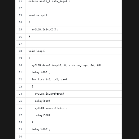
extern uint8_t oshw_logo[];
void setup()
{
  myGLCD.InitLCD();
}
void loop()
{
  myGLCD.drawBitmap(0, 0, arduino_logo, 84, 48);
  delay(4000);
  for (int i=0; i<2; i++)
  {
    myGLCD.invert(true);
    delay(500);
    myGLCD.invert(false);
    delay(500);
  }
  delay(4000);