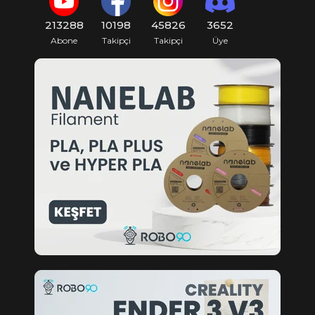
213288
10198
45826
3652
Abone
Takipçi
Takipçi
Üye