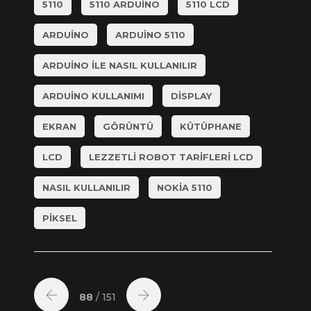
5110
5110 ARDUINO
5110 LCD
ARDUINO
ARDUINO 5110
ARDUINO ILE NASIL KULLANILIR
ARDUINO KULLANIMI
DISPLAY
EKRAN
GÖRÜNTÜ
KÜTÜPHANE
LCD
LEZZETLI ROBOT TARIFLERI LCD
NASIL KULLANILIR
NOKIA 5110
PIKSEL
88
/ 151