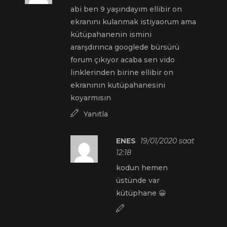
abi ben 9 yaşındayım ellibir on
ekranını kulanmak istiyaorum ama
kütüpahanenin ismini
ararşdırınca googlede bürsürü
forum çıkıyor acaba sen vido
linklerinden birine ellibir on
ekranının kutüpahanesini
koyarmısın
Yanıtla
ENES
19/01/2020 saat
12:18
kodun hemen
üstünde var
kütüphane 😀