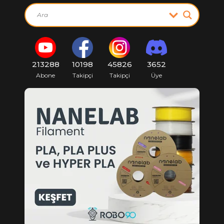
213288
10198
45826
3652
Abone
Takipçi
Takipçi
Üye