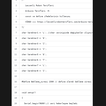
/*
   Lezzetli Robot Tarifleri
   Arduino Tarifleri -9-
   const ve define ifadelerinin kullanımı
   VİDEO >>> https://lezzetlirobottarifleri.com/arduino-tarifleri-9-con
*/
char karakter1 = 'L'; //char veritipinde değişkenler oluşturduk ve her 
char karakter2 = 'E';
char karakter3 = 'Z';
char karakter4 = 'Z';
char karakter5 = 'E';
char karakter6 = 'T';
char karakter7 = 'L';
char karakter8 = 'I';
#define Bekleme_suresi 1500 // define olarak bekleme süresi atandı.
void setup()
{
  Serial.begin(9600);// seri haberleşme başladı