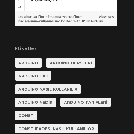
  delay(Bekleme_suresi);
}
arduino-tarifleri-9-const-ve-define-
view raw
ifadelerinin-kullanimi.ino
hosted with ❤ by
GitHub
Etiketler
ARDUINO
ARDUINO DERSLERI
ARDUINO DILI
ARDUINO NASIL KULLANILIR
ARDUINO NEDIR
ARDUINO TARIFLERI
CONST
CONST IFADESI NASIL KULLANILIOR