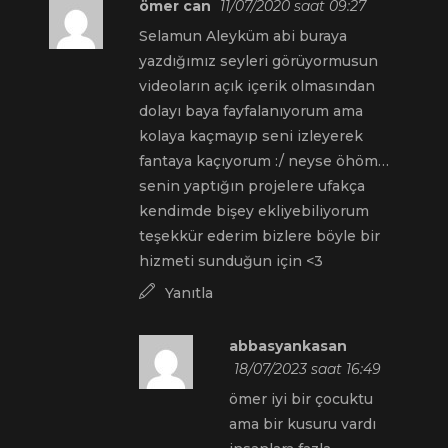
ömer can
11/07/2020 saat 09:27
Selamun Aleyküm abi buraya
yazdığımız seyleri görüyormusun
videoların açık içerik olmasından
dolayı baya fayfalanıyorum ama
kolaya kaçmayıp seni izleyerek
fantaya kaçıyorum :/ neyse öhöm…
senin yaptığın projelere ufakça
kendimde bişey ekliyebiliyorum
teşekkür ederim bizlere böyle bir
hizmeti sunduğun için <3
Yanıtla
abbasyankasan
18/07/2023 saat 16:49
ömer iyi bir çocuktu
ama bir kusuru vardı