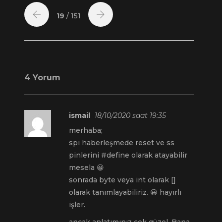
19
/ 151
4 Yorum
ismail
18/10/2020 saat 19:35
merhaba;
spi haberleşmede reset ve ss
pinlerini #define olarak atayabilir
mesela 😀
sonrada byte veya int olarak []
olarak tanımlayabiliriz. 😀 hayırlı
işler.
ancak anlatımınız çok güzel. Bana